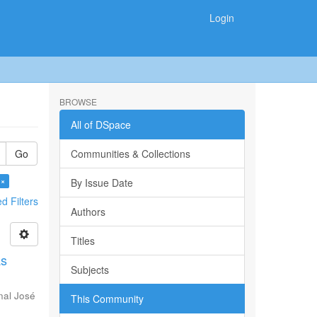
Login
BROWSE
All of DSpace
Go
Communities & Collections
 ×
By Issue Date
 Filters
Authors
Titles
as
Subjects
nal José
This Community