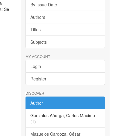
la
By Issue Date
s: Se
Authors
Titles
Subjects
MY ACCOUNT
Login
Register
DISCOVER
Author
Gonzales Añorga, Carlos Máximo
(1)
Mazuelos Cardoza, César