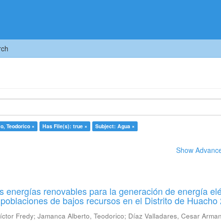
rch
o, Teodorico ×
Has File(s): true ×
Subject: Agua ×
Show Advanced
las energías renovables para la generación de energía elé
 poblaciones de bajos recursos en el Distrito de Huacho
íctor Fredy
;
Jamanca Alberto, Teodorico
;
Díaz Valladares, Cesar Arma