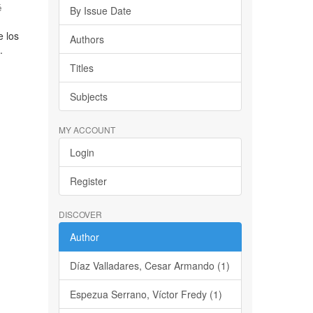
é
By Issue Date
e los
Authors
.
Titles
Subjects
MY ACCOUNT
Login
Register
DISCOVER
Author
Díaz Valladares, Cesar Armando (1)
Espezua Serrano, Víctor Fredy (1)