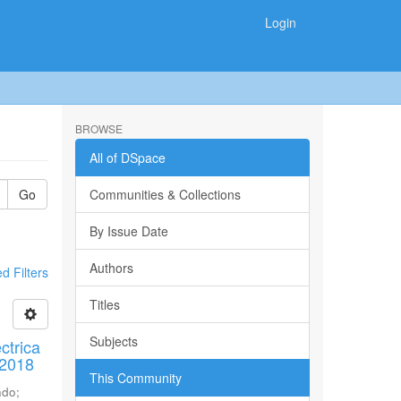
Login
BROWSE
All of DSpace
Go
Communities & Collections
By Issue Date
Authors
 Filters
Titles
Subjects
ctrica
 2018
This Community
ndo
;