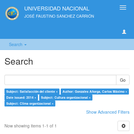
UNIVERSIDAD NACIONAL
Toggl
navig
JOSÉ FAUSTINO SANCHEZ CARRIÓN
Search
Search
Go
Subject: Satisfacción del cliente ×
Author: Gonzales Añorga, Carlos Máximo ×
Date issued: 2014 ×
Subject: Cultura organizacional ×
Subject: Clima organizacional ×
Show Advanced Filters
Now showing items 1-1 of 1