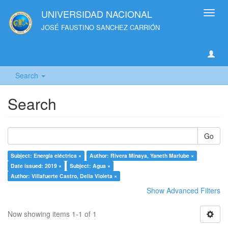
UNIVERSIDAD NACIONAL
Toggl
navig
JOSÉ FAUSTINO SANCHEZ CARRIÓN
Search
Search
Go
Subject: Energía eléctrica ×
Author: Rivera Minaya, Yaneth Marlube ×
Date issued: 2019 ×
Subject: Agua ×
Author: Villafuerte Castro, Delia Violeta ×
Show Advanced Filters
Now showing items 1-1 of 1