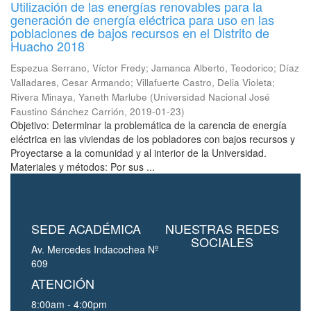
Utilización de las energías renovables para la
generación de energía eléctrica para uso en las
poblaciones de bajos recursos en el Distrito de
Huacho 2018
Espezua Serrano, Víctor Fredy
;
Jamanca Alberto, Teodorico
;
Díaz
Valladares, Cesar Armando
;
Villafuerte Castro, Delia Violeta
;
Rivera Minaya, Yaneth Marlube
(
Universidad Nacional José
Faustino Sánchez Carrión
,
2019-01-23
)
Objetivo: Determinar la problemática de la carencia de energía
eléctrica en las viviendas de los pobladores con bajos recursos y
Proyectarse a la comunidad y al interior de la Universidad.
Materiales y métodos: Por sus ...
SEDE ACADÉMICA
NUESTRAS REDES
SOCIALES
Av. Mercedes Indacochea Nº
609
ATENCIÓN
8:00am - 4:00pm