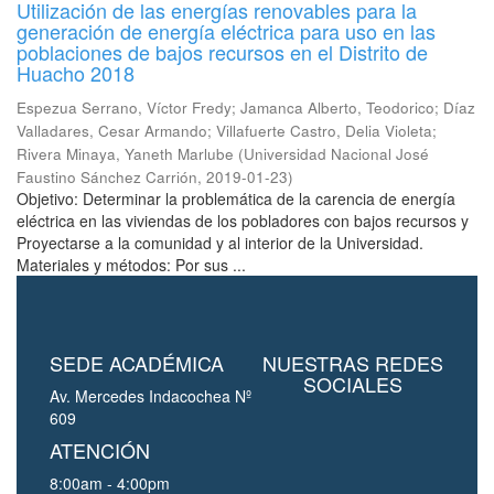
Utilización de las energías renovables para la
generación de energía eléctrica para uso en las
poblaciones de bajos recursos en el Distrito de
Huacho 2018
Espezua Serrano, Víctor Fredy
;
Jamanca Alberto, Teodorico
;
Díaz
Valladares, Cesar Armando
;
Villafuerte Castro, Delia Violeta
;
Rivera Minaya, Yaneth Marlube
(
Universidad Nacional José
Faustino Sánchez Carrión
,
2019-01-23
)
Objetivo: Determinar la problemática de la carencia de energía
eléctrica en las viviendas de los pobladores con bajos recursos y
Proyectarse a la comunidad y al interior de la Universidad.
Materiales y métodos: Por sus ...
SEDE ACADÉMICA
NUESTRAS REDES
SOCIALES
Av. Mercedes Indacochea Nº
609
ATENCIÓN
8:00am - 4:00pm