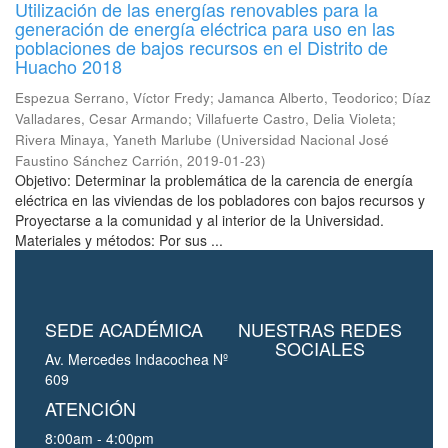
Utilización de las energías renovables para la
generación de energía eléctrica para uso en las
poblaciones de bajos recursos en el Distrito de
Huacho 2018
Espezua Serrano, Víctor Fredy
;
Jamanca Alberto, Teodorico
;
Díaz
Valladares, Cesar Armando
;
Villafuerte Castro, Delia Violeta
;
Rivera Minaya, Yaneth Marlube
(
Universidad Nacional José
Faustino Sánchez Carrión
,
2019-01-23
)
Objetivo: Determinar la problemática de la carencia de energía
eléctrica en las viviendas de los pobladores con bajos recursos y
Proyectarse a la comunidad y al interior de la Universidad.
Materiales y métodos: Por sus ...
SEDE ACADÉMICA
NUESTRAS REDES
SOCIALES
Av. Mercedes Indacochea Nº
609
ATENCIÓN
8:00am - 4:00pm