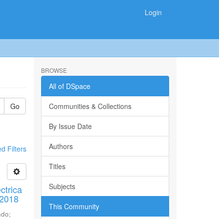
Login
BROWSE
All of DSpace
Go
Communities & Collections
By Issue Date
Authors
 Filters
Titles
Subjects
ctrica
 2018
This Community
ndo
;