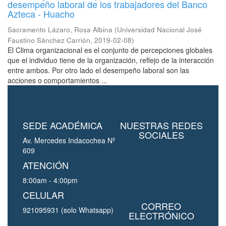
desempeño laboral de los trabajadores del Banco
Azteca - Huacho
Sacramento Lázaro, Rosa Albina
(
Universidad Nacional José
Faustino Sánchez Carrión
,
2019-02-08
)
El Clima organizacional es el conjunto de percepciones globales
que el individuo tiene de la organización, reflejo de la interacción
entre ambos. Por otro lado el desempeño laboral son las
acciones o comportamientos ...
SEDE ACADÉMICA
NUESTRAS REDES
SOCIALES
Av. Mercedes Indacochea Nº
609
ATENCIÓN
8:00am - 4:00pm
CELULAR
CORREO
921095931 (solo Whatsapp)
ELECTRÓNICO