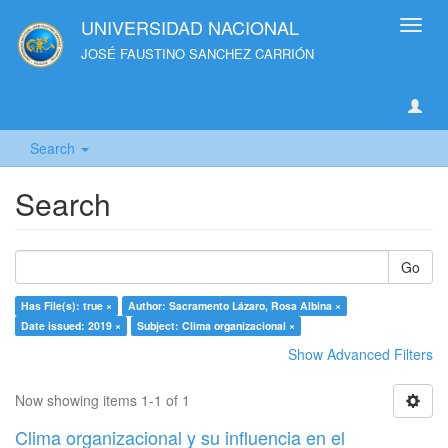
UNIVERSIDAD NACIONAL
Toggl
navig
JOSÉ FAUSTINO SANCHEZ CARRIÓN
Search
Search
Go
Has File(s): true ×
Author: Sacramento Lázaro, Rosa Albina ×
Date issued: 2019 ×
Subject: Clima organizacional ×
Show Advanced Filters
Now showing items 1-1 of 1
Clima organizacional y su influencia en el