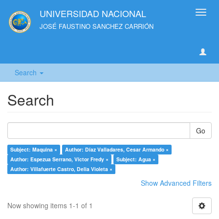
UNIVERSIDAD NACIONAL
Toggl
navig
JOSÉ FAUSTINO SANCHEZ CARRIÓN
Search
Search
Go
Subject: Maquina ×
Author: Díaz Valladares, Cesar Armando ×
Author: Espezua Serrano, Víctor Fredy ×
Subject: Agua ×
Author: Villafuerte Castro, Delia Violeta ×
Show Advanced Filters
Now showing items 1-1 of 1