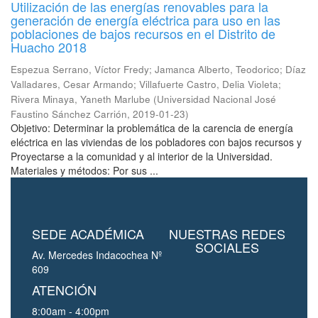
Utilización de las energías renovables para la
generación de energía eléctrica para uso en las
poblaciones de bajos recursos en el Distrito de
Huacho 2018
Espezua Serrano, Víctor Fredy
;
Jamanca Alberto, Teodorico
;
Díaz
Valladares, Cesar Armando
;
Villafuerte Castro, Delia Violeta
;
Rivera Minaya, Yaneth Marlube
(
Universidad Nacional José
Faustino Sánchez Carrión
,
2019-01-23
)
Objetivo: Determinar la problemática de la carencia de energía
eléctrica en las viviendas de los pobladores con bajos recursos y
Proyectarse a la comunidad y al interior de la Universidad.
Materiales y métodos: Por sus ...
SEDE ACADÉMICA
NUESTRAS REDES
SOCIALES
Av. Mercedes Indacochea Nº
609
ATENCIÓN
8:00am - 4:00pm