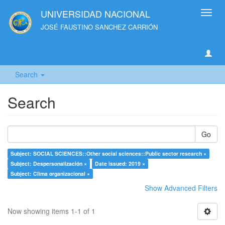
UNIVERSIDAD NACIONAL
Toggl
navig
JOSÉ FAUSTINO SANCHEZ CARRIÓN
Search
Search
Go
Subject: SOCIAL SCIENCES::Other social sciences::Public sector research ×
Subject: Despersonalización ×
Date issued: 2019 ×
Subject: Clima organizacional ×
Show Advanced Filters
Now showing items 1-1 of 1