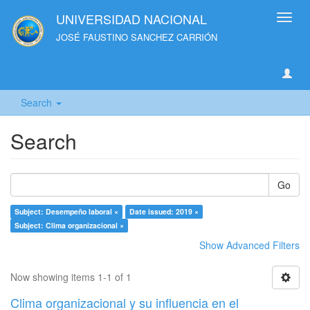
UNIVERSIDAD NACIONAL
Toggl
navig
JOSÉ FAUSTINO SANCHEZ CARRIÓN
Search
Search
Go
Subject: Desempeño laboral ×
Date issued: 2019 ×
Subject: Clima organizacional ×
Show Advanced Filters
Now showing items 1-1 of 1
Clima organizacional y su influencia en el