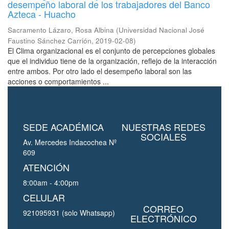
desempeño laboral de los trabajadores del Banco
Azteca - Huacho
Sacramento Lázaro, Rosa Albina
(
Universidad Nacional José
Faustino Sánchez Carrión
,
2019-02-08
)
El Clima organizacional es el conjunto de percepciones globales
que el individuo tiene de la organización, reflejo de la interacción
entre ambos. Por otro lado el desempeño laboral son las
acciones o comportamientos ...
SEDE ACADÉMICA
NUESTRAS REDES
SOCIALES
Av. Mercedes Indacochea Nº
609
ATENCIÓN
8:00am - 4:00pm
CELULAR
CORREO
921095931 (solo Whatsapp)
ELECTRÓNICO