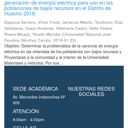
generación de energía eléctrica para uso en las
poblaciones de bajos recursos en el Distrito de
Huacho 2018
Espezua Serrano, Víctor Fredy
;
Jamanca Alberto, Teodorico
;
Díaz
Valladares, Cesar Armando
;
Villafuerte Castro, Delia Violeta
;
Rivera Minaya, Yaneth Marlube
(
Universidad Nacional José
Faustino Sánchez Carrión
,
2019-01-23
)
Objetivo: Determinar la problemática de la carencia de energía
eléctrica en las viviendas de los pobladores con bajos recursos y
Proyectarse a la comunidad y al interior de la Universidad.
Materiales y métodos: Por sus ...
SEDE ACADÉMICA
NUESTRAS REDES
SOCIALES
Av. Mercedes Indacochea Nº
609
ATENCIÓN
8:00am - 4:00pm
CELULAR