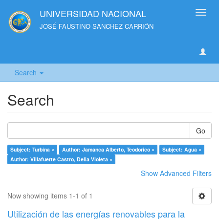
UNIVERSIDAD NACIONAL
Toggl
navig
JOSÉ FAUSTINO SANCHEZ CARRIÓN
Search
Search
Go
Subject: Turbina ×
Author: Jamanca Alberto, Teodorico ×
Subject: Agua ×
Author: Villafuerte Castro, Delia Violeta ×
Show Advanced Filters
Now showing items 1-1 of 1
Utilización de las energías renovables para la