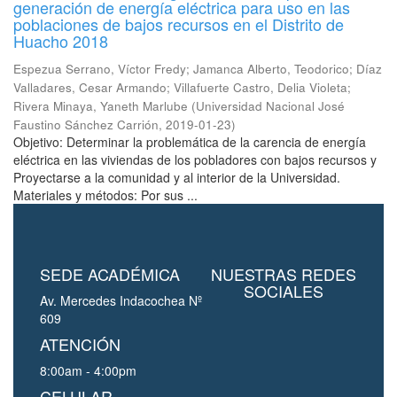
generación de energía eléctrica para uso en las
poblaciones de bajos recursos en el Distrito de
Huacho 2018
Espezua Serrano, Víctor Fredy
;
Jamanca Alberto, Teodorico
;
Díaz
Valladares, Cesar Armando
;
Villafuerte Castro, Delia Violeta
;
Rivera Minaya, Yaneth Marlube
(
Universidad Nacional José
Faustino Sánchez Carrión
,
2019-01-23
)
Objetivo: Determinar la problemática de la carencia de energía
eléctrica en las viviendas de los pobladores con bajos recursos y
Proyectarse a la comunidad y al interior de la Universidad.
Materiales y métodos: Por sus ...
SEDE ACADÉMICA
NUESTRAS REDES
SOCIALES
Av. Mercedes Indacochea Nº
609
ATENCIÓN
8:00am - 4:00pm
CELULAR