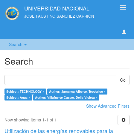
UNIVERSIDAD NACIONAL
Toggl
navig
JOSÉ FAUSTINO SANCHEZ CARRIÓN
Search
Search
Go
Subject: TECHNOLOGY ×
Author: Jamanca Alberto, Teodorico ×
Subject: Agua ×
Author: Villafuerte Castro, Delia Violeta ×
Show Advanced Filters
Now showing items 1-1 of 1
Utilización de las energías renovables para la