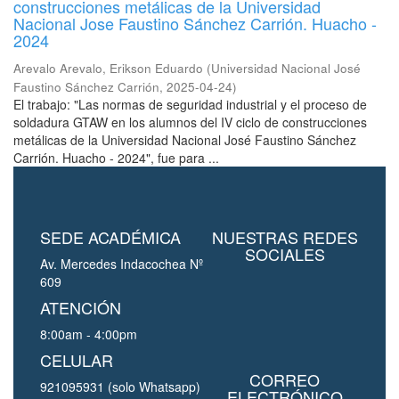
construcciones metálicas de la Universidad
Nacional Jose Faustino Sánchez Carrión. Huacho -
2024
Arevalo Arevalo, Erikson Eduardo
(
Universidad Nacional José
Faustino Sánchez Carrión
,
2025-04-24
)
El trabajo: "Las normas de seguridad industrial y el proceso de
soldadura GTAW en los alumnos del IV ciclo de construcciones
metálicas de la Universidad Nacional José Faustino Sánchez
Carrión. Huacho - 2024", fue para ...
SEDE ACADÉMICA
NUESTRAS REDES
SOCIALES
Av. Mercedes Indacochea Nº
609
ATENCIÓN
8:00am - 4:00pm
CELULAR
CORREO
921095931 (solo Whatsapp)
ELECTRÓNICO