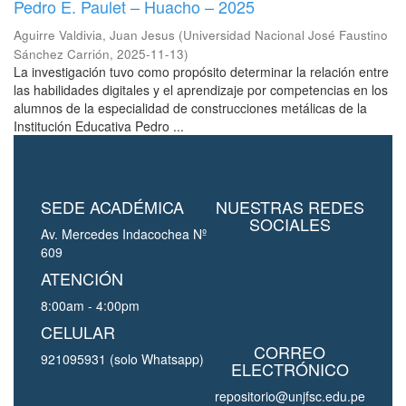
Pedro E. Paulet – Huacho – 2025
Aguirre Valdivia, Juan Jesus
(
Universidad Nacional José Faustino
Sánchez Carrión
,
2025-11-13
)
La investigación tuvo como propósito determinar la relación entre
las habilidades digitales y el aprendizaje por competencias en los
alumnos de la especialidad de construcciones metálicas de la
Institución Educativa Pedro ...
SEDE ACADÉMICA
NUESTRAS REDES
SOCIALES
Av. Mercedes Indacochea Nº
609
ATENCIÓN
8:00am - 4:00pm
CELULAR
CORREO
921095931 (solo Whatsapp)
ELECTRÓNICO
repositorio@unjfsc.edu.pe