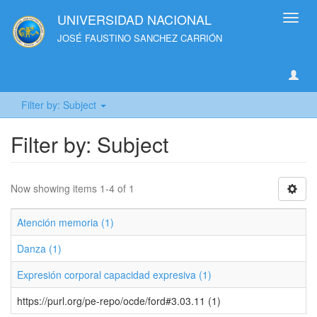
UNIVERSIDAD NACIONAL
Toggl
navig
JOSÉ FAUSTINO SANCHEZ CARRIÓN
Filter by: Subject
Filter by: Subject
Now showing items 1-4 of 1
Atención memoria (1)
Danza (1)
Expresión corporal capacidad expresiva (1)
https://purl.org/pe-repo/ocde/ford#3.03.11 (1)